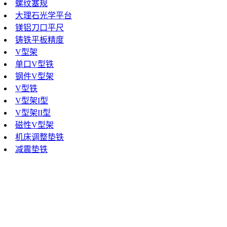
螺纹塞规
大理石光学平台
镁铝刀口平尺
铸铁平板精度
V型架
单口V型铁
钢件V型架
V型铁
V型架I型
V型架II型
磁性V型架
机床调整垫铁
减震垫铁