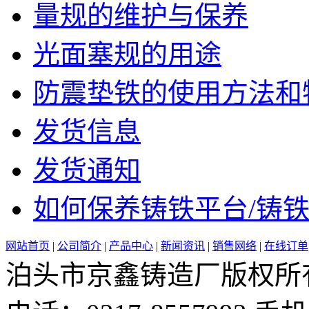
量规的维护与保养
光面塞规的用途
防震垫铁的使用方法和特点
发货信息
发货通知
如何保养铸铁平台/铸铁平
网站首页
|
公司简介
|
产品中心
|
新闻资讯
|
销售网络
|
在线订单
泊头市京鑫铸造厂版权所有 邮 