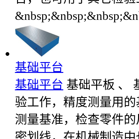
&nbsp;&nbsp;&nbsp;&
基础平台
基础平台
基础平板 、
验工作，精度测量用的
测量基准，检查零件的
密划线，在机械制造中