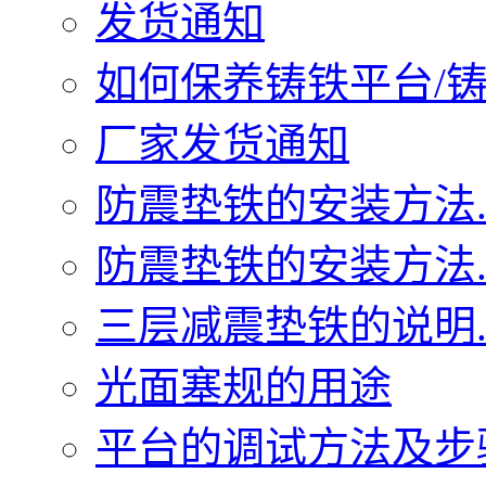
发货通知
如何保养铸铁平台/铸铁
厂家发货通知
防震垫铁的安装方法..
防震垫铁的安装方法..
三层减震垫铁的说明..
光面塞规的用途
平台的调试方法及步骤.