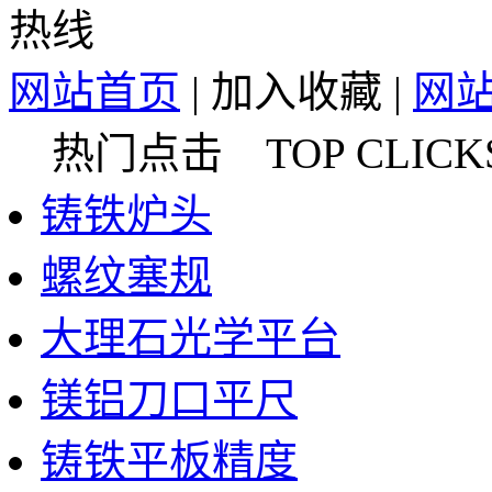
网站首页
|
加入收藏
|
网
热门点击 TOP CLICK
铸铁炉头
螺纹塞规
大理石光学平台
镁铝刀口平尺
铸铁平板精度