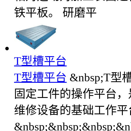
铁平板。 研磨平
T型槽平台
T型槽平台
&nbsp;
固定工件的操作平台，
维修设备的基础工作平
&nbsp;&nbsp;&nbs