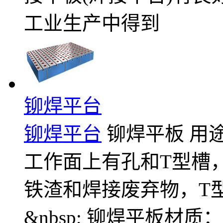
工业生产中得到
铆焊平台
铆焊平台
铆焊平板 用
工作面上有孔和T型槽
铁渣和焊接废弃物，T
&nbsp; 铆焊平板材质：