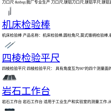
刀口尺 &nbsp;我厂专业生产 刀口尺,镁铝刀口尺,镁铝平尺,镁铝直角尺
需求分为镁铝合金和钢件两种。
机床检验棒
机床检验棒 产品名称：机床检验棒,圆柱角尺,莫式锥柄检验棒,垂直器 &n
检验和划线，检验零件货不见有关表面的
四棱检验平尺
四棱检验平尺 四棱检验平尺： 具有角度互为90°的四个测量
产品材质为T10A经过调质，淬为后硬度可达H
岩石工作台
岩石工作台 岩石工作台 适用于工业生产和实验室的测量工作.
于铸铁量具.适用于精度要求高的生产