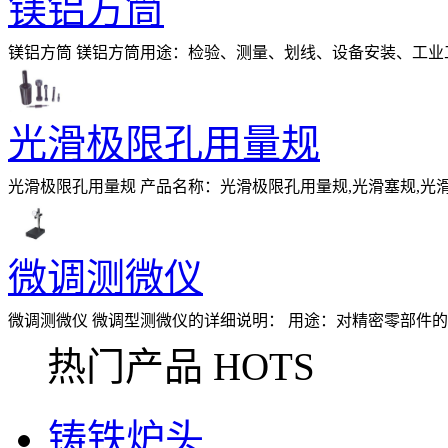
镁铝方筒
镁铝方筒 镁铝方筒用途：检验、测量、划线、设备安装、工业工程的
曲指标远远超出其他材质,悬挂,平放均
光滑极限孔用量规
光滑极限孔用量规 产品名称：光滑极限孔用量规,光滑塞规,光滑环规
产，材质是钢件T10。 &nbsp;如客户有图纸
微调测微仪
微调测微仪 微调型测微仪的详细说明： 用途：对精密零部件
微仪采用花岗石为工作台，其工作面平面度
热门产品 HOTS
铸铁炉头