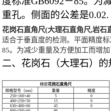
度标准GB6092－85
重孔。侧面的公差是0.02.
花岗石直角尺(大理石直角尺,岩石
适合于垂直度的检测。平面精度标准GB
85。为减少重量及方便加工而增加了
二、花岗石（大理石）的
精密
花岗石直角尺
规格型号（mm）
重量
精度
250×160×40
5
0
400×250×50
15
0
630×400×60
45
0
800×500×60
96